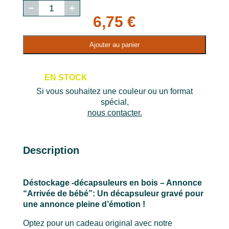
quantité
de
6,75
€
Déstockage
-
Ajouter au panier
décapsuleurs
en
bois
EN STOCK
-
Si vous souhaitez une couleur ou un format
Annonce
spécial,
"Arrivée
nous contacter.
de
bébé"
Description
Déstockage -décapsuleurs en bois – Annonce
“Arrivée de bébé”: Un décapsuleur gravé pour
une annonce pleine d’émotion !
Optez pour un cadeau original avec notre