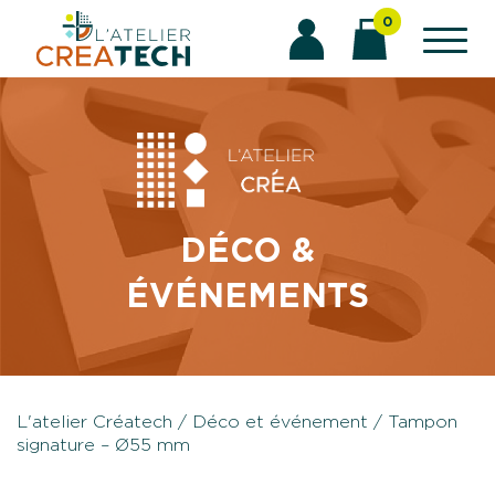
Aller
0
au
contenu
DÉCO &
ÉVÉNEMENTS
L'atelier Créatech
/
Déco et événement
/ Tampon
signature – Ø55 mm