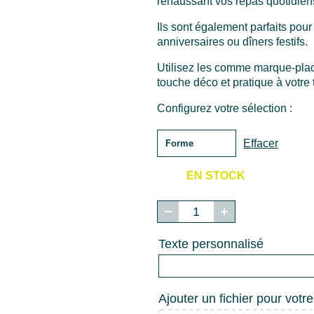
rehaussant vos repas quotidien
Ils sont également parfaits po
anniversaires ou dîners festifs.
Utilisez les comme marque-plac
touche déco et pratique à votre 
Configurez votre sélection :
Effacer
EN STOCK
quantité
de
Rond
Texte personnalisé
de
serviette
-
formes
Ajouter un fichier pour votr
géométriques