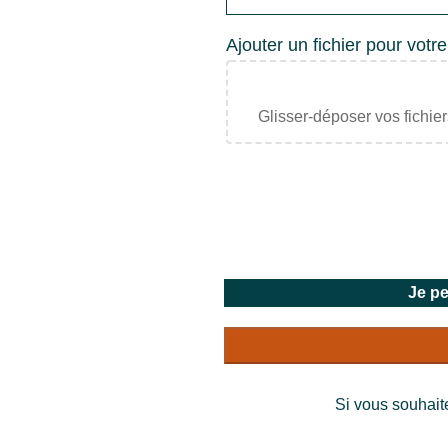
bois
-
Ajouter un fichier pour votr
380x80mm
-
Personnalisable
Glisser-déposer vos fichier
Je p
Si vous souhait