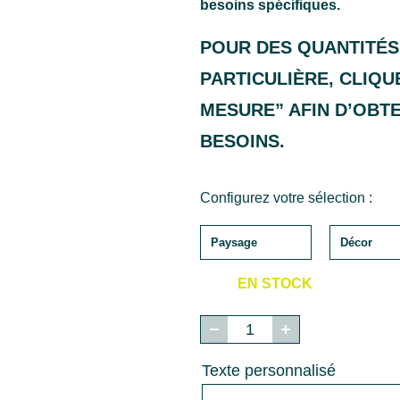
besoins spécifiques.
POUR DES QUANTITÉS
PARTICULIÈRE, CLIQ
MESURE” AFIN D’OBT
BESOINS.
Configurez votre sélection :
EN STOCK
quantité
de
Planche
Texte personnalisé
apéro
en